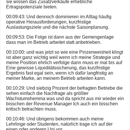
sie wissen das Zusatzverkäufe erhebliche
Ertragspotenziale bieten.
00:09:43: Und dennoch dominieren im Alltag häufig
operative Herausforderungen, kurzfristige
Auslastungsziele und die nächste Saisonplanung.
00:09:53: Die Folge ist dann aus der Gemengenlage
dass man im Betrieb arbeitet statt anbetrieben.
00:10:00: und was jetzt so wie eine Pinzenweisheit klingt
ist aber ganz wichtig weil wenn ich meine Strategie und
meine Position ehrlich verfolge dann muss er mal bis auf
Eine gewisse Liquiditätssicherung, das kurzfristige
Ergebnis fast egal sein, wenn ich dafür langfristig an
meiner Marke, an meinem Betrieb arbeiten kann.
00:10:29: Und siebzig Prozent der befragten Betriebe die
sehen einfach die Nachfrage als größter
Wachstumshemma was und da spricht aus mir wieder ein
bisschen der Revenue Manager Ich auch ein bisschen
kritisch betrachten muss.
00:10:46: Und übrigens bekommen auch meine
Lehrlinge oder Studenten, natürlich trage ich auf der
einen oder anderen Uni vor.